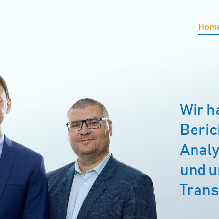
Hom
Wir h
Beric
Analy
und u
Trans